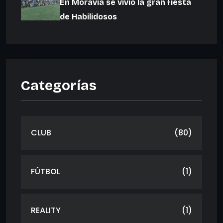
En Moravia se vivió la gran fiesta
de Habilidosos
Categorías
CLUB
(80)
FÚTBOL
(1)
REALITY
(1)